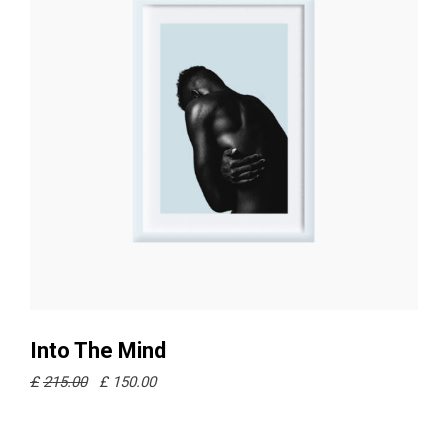
Ajouter au panier
Into The Mind
£
215.00
£
150.00