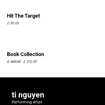
Ajouter
Hit The Target
£
90.00
au
panier
Sale
Ajouter
Book Collection
£
360.00
£
310.00
au
panier
ti nguyen
Performing artist