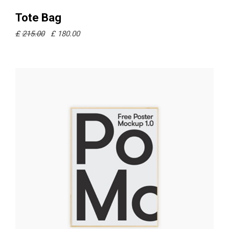
Ajouter au panier
Tote Bag
£
215.00
£
180.00