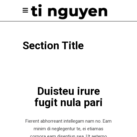
Section Title
Duisteu irure
fugit nula pari
Fierent abhorreant intellegam nam no. Eam
minim di neglegentur te, ei etiamas
corpora eam disentiun sea. Ut aeterno