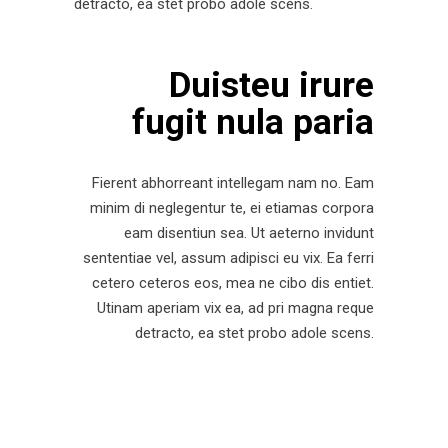
detracto, ea stet probo adole scens.
Duisteu irure
fugit nula paria
Fierent abhorreant intellegam nam no. Eam
minim di neglegentur te, ei etiamas corpora
eam disentiun sea. Ut aeterno invidunt
sententiae vel, assum adipisci eu vix. Ea ferri
cetero ceteros eos, mea ne cibo dis entiet.
Utinam aperiam vix ea, ad pri magna reque
detracto, ea stet probo adole scens.